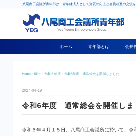
八尾商工会議所青年部は、青年経済人として資質の向上と会員相互の交流を
ホーム
青年部とは
会長
Home
›
報告
›
令和６年度
›
令和6年度 通常総会を開催しました
2024-04-19
令和6年度 通常総会を開催しま
令和６年４月１５日、八尾商工会議所に於いて、令