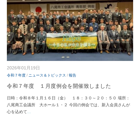
2026年01月19日
令和７年度
/
ニュース＆トピックス
/
報告
令和７年度 １月度例会を開催致しました
日時：令和８年１月１６日（金） １８：３０～２０：５０ 場所：
八尾商工会議所 大ホール１・２ 今回の例会では、新入会員さんが
心を込めて
...