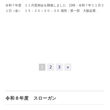
令和７年度 １１月度例会を開催しました 日時：令和７年１１月２
１日（金） １５：２０～２０：３０ 場所：第一部 大阪起業
...
1
2
3
»
令和８年度 スローガン