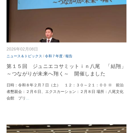
2026年02月08日
ニュース＆トピックス
/
令和７年度
/
報告
第１５回 ジュニエコサミットｉｎ八尾 「結翔」
～つながりが未来へ翔く～ 開催しました
日時：令和８年２月７日（土） １２：３０～２１：００ ※ 前泊
者懇親会：２月６日、エクスカーション：２月８日 場所：八尾文化
会館 プリ
...