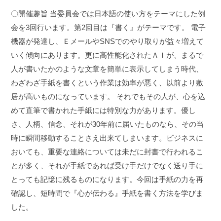
〇開催趣旨
当委員会では日本語の使い方をテーマにした例
会を3回行います。第2回目は『書く』がテーマです。 電子
機器が発達し、ＥメールやSNSでのやり取りが益々増えて
いく傾向にあります。更に高性能化されたＡＩが、まるで
人が書いたかのような文章を簡単に表示してしまう時代、
わざわざ手紙を書くという作業は効率が悪く、以前より敷
居が高いものになっています。 それでもその人が、心を込
めて直筆で書かれた手紙には特別な力があります。優し
さ、人柄、信念、それが30年前に届いたものなら、その当
時に瞬間移動することさえ出来てしまいます。ビジネスに
おいても、重要な連絡については未だに封書で行われるこ
とが多く、それが手紙であれば受け手だけでなく送り手に
とっても記憶に残るものになります。今回は手紙の力を再
確認し、短時間で『心が伝わる』手紙を書く方法を学びま
した。