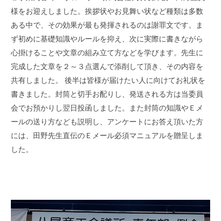
様をお迎えしました。挨拶状やお見舞い状など種類は多数
ある中で、その効果が最も発揮されるのは謝罪文です。ま
ず初めに基礎知識やルールを抑え、次に実際に書きながら
心掛けることや文章の組み立て方などを学びます。先生に
完成した文章を２～３点選んで添削して頂き、その内容を
共有しました。 後半は皆様が届けたい人に向けてお礼状を
書きました。封筒と切手お配りし、発送される方は当委員
会でお預かりし翌日投函しました。また封筒の知識やＥメ
ールの送り方なども説明し、アンケートにお答え頂いた方
には、田野先生直伝のＥメール必須マニュアルを贈呈しま
した。