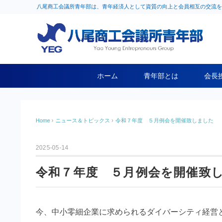
八尾商工会議所青年部は、青年経済人として資質の向上と会員相互の交流を
ホーム
青年部とは
会長
Home
›
ニュース＆トピックス
›
令和７年度 ５月例会を開催致しました
2025-05-14
令和７年度 ５月例会を開催致
今、中小零細企業に求められるダイバーシティ経営