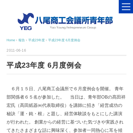
Home
›
報告
›
平成23年度
›
平成23年度 6月度例会
2011-06-16
平成23年度 6月度例会
６月１５日、八尾商工会議所で６月度例会を開催。
青年
部関係者６５名が参加した。
当日は、青年部OBの髙田祥
宏氏（髙田紙器㈱代表取締役）を講師に招き「経営成功の
秘訣「運・鈍・根」と題し、経営体験談をもとにした講演
が行われた。
創業からの経営に基づいた気づきや実践され
てきたさまざまな話に興味深く、参加者一同熱心に耳を傾