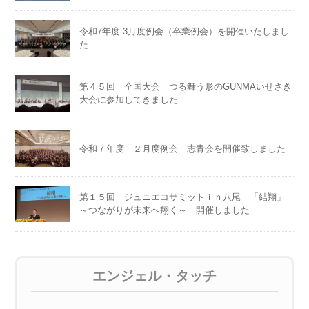
令和7年度 3月度例会（卒業例会）を開催いたしまし
た
第４５回 全国大会 つる舞う形のGUNMAいせさき
大会に参加してきました
令和７年度 ２月度例会 志青会を開催致しました
第１５回 ジュニエコサミットｉｎ八尾 「結翔」
～つながりが未来へ翔く～ 開催しました
エンジェル・タッチ