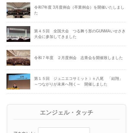
令和7年度 3月度例会（卒業例会）を開催いたしまし
た
第４５回 全国大会 つる舞う形のGUNMAいせさき
大会に参加してきました
令和７年度 ２月度例会 志青会を開催致しました
第１５回 ジュニエコサミットｉｎ八尾 「結翔」
～つながりが未来へ翔く～ 開催しました
エンジェル・タッチ