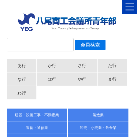
あ行
か行
さ行
た行
な行
は行
や行
ま行
わ行
建設・設備工事・不動産業
製造業
運輸・通信業
卸売・小売業・飲食業