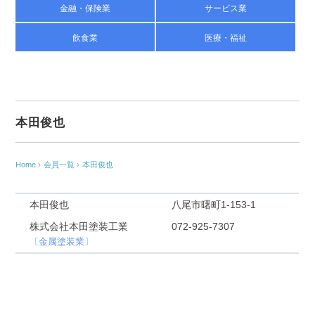
金融・保険業
サービス業
飲食業
医療・福祉
本田俊也
Home
›
会員一覧
›
本田俊也
本田俊也
八尾市曙町1‐153‐1
株式会社本田塗装工業
072-925-7307
〔金属塗装業〕