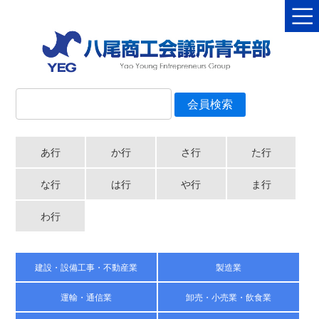
あ行
か行
さ行
た行
な行
は行
や行
ま行
わ行
建設・設備工事・不動産業
製造業
運輸・通信業
卸売・小売業・飲食業