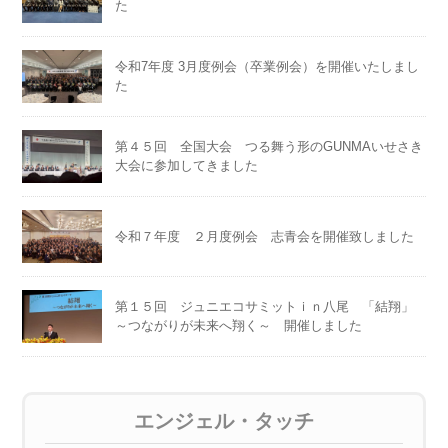
た
令和7年度 3月度例会（卒業例会）を開催いたしまし
た
第４５回 全国大会 つる舞う形のGUNMAいせさき
大会に参加してきました
令和７年度 ２月度例会 志青会を開催致しました
第１５回 ジュニエコサミットｉｎ八尾 「結翔」
～つながりが未来へ翔く～ 開催しました
エンジェル・タッチ