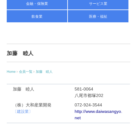
金融・保険業
サービス業
飲食業
医療・福祉
加藤 睦人
Home
›
会員一覧
›
加藤 睦人
加藤 睦人
581-0064
八尾市都塚202
（株）大和産業開発
072-924-3544
http://www.daiwasangyo.
〔建設業〕
net