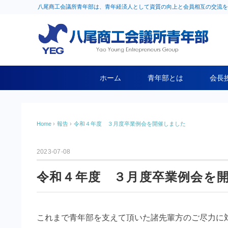
八尾商工会議所青年部は、青年経済人として資質の向上と会員相互の交流を
ホーム
青年部とは
会長
Home
›
報告
›
令和４年度 ３月度卒業例会を開催しました
2023-07-08
令和４年度 ３月度卒業例会を
これまで青年部を支えて頂いた諸先輩方のご尽力に