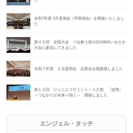
た
令和7年度 3月度例会（卒業例会）を開催いたしまし
た
第４５回 全国大会 つる舞う形のGUNMAいせさき
大会に参加してきました
令和７年度 ２月度例会 志青会を開催致しました
第１５回 ジュニエコサミットｉｎ八尾 「結翔」
～つながりが未来へ翔く～ 開催しました
エンジェル・タッチ