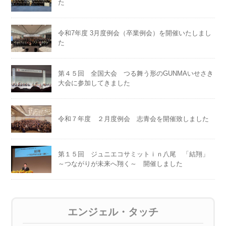
た
令和7年度 3月度例会（卒業例会）を開催いたしまし
た
第４５回 全国大会 つる舞う形のGUNMAいせさき
大会に参加してきました
令和７年度 ２月度例会 志青会を開催致しました
第１５回 ジュニエコサミットｉｎ八尾 「結翔」
～つながりが未来へ翔く～ 開催しました
エンジェル・タッチ