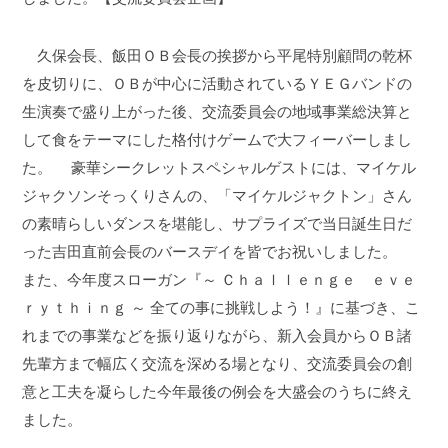
久保会長、飯田ＯＢ会長の挨拶から平尾特別顧問の乾杯
を皮切りに、ＯＢが中心に活動されているＹＥＧバンドの
生演奏で盛り上がった後、交流委員会の地域事業総決算と
して食をテーマにした格付けゲームで大フィーバーしまし
た。
豪華シークレットスペシャルゲストには、マイケル
ジャクソンそっくりさんの、「マイケルジャクトン」さん
の素晴らしいダンスを堪能し、サプライズで当日誕生日だ
った吉田直前会長のバースデイを皆でお祝いしました。
また、今年度スローガン『～ Ｃｈａｌｌｅｎｇｅ ｅｖｅ
ｒｙｔｈｉｎｇ ～ 全ての事に挑戦しよう！』に基づき、こ
れまでの事業などを振り返りながら、新入会員からＯＢ諸
先輩方まで幅広く交流を深める場となり、交流委員会の創
意と工夫を凝らした今年最後の例会を大盛会のうちに終え
ました。