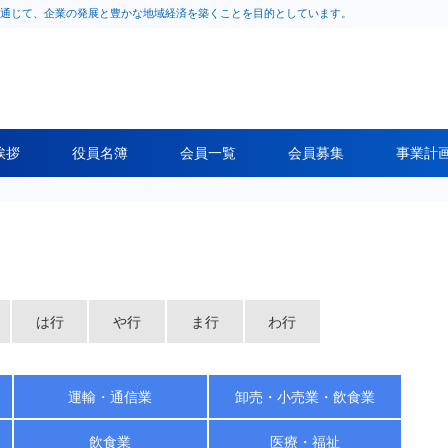
通じて、企業の発展と豊かな地域経済を築くことを目的としています。
挨拶
役員名簿
会員一覧
会員募集
事業計
は行
や行
ま行
わ行
運輸・通信業
卸売・小売業・飲食業
飲食業
医療・福祉