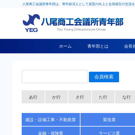
八尾商工会議所青年部は、青年経済人として資質の向上と会員相互の交流を
ホーム
青年部とは
会長
あ行
か行
さ行
た行
な行
建設・設備工事・不動産業
製造業
金融・保険業
サービス業