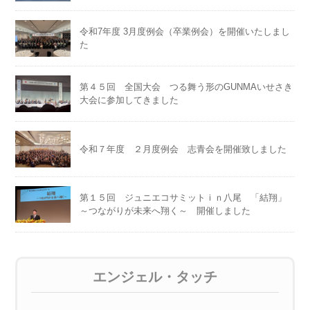
令和7年度 3月度例会（卒業例会）を開催いたしまし
た
第４５回 全国大会 つる舞う形のGUNMAいせさき
大会に参加してきました
令和７年度 ２月度例会 志青会を開催致しました
第１５回 ジュニエコサミットｉｎ八尾 「結翔」
～つながりが未来へ翔く～ 開催しました
エンジェル・タッチ