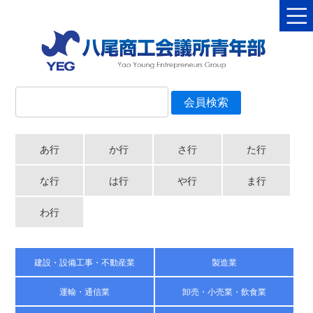
あ行
か行
さ行
た行
な行
は行
や行
ま行
わ行
建設・設備工事・不動産業
製造業
運輸・通信業
卸売・小売業・飲食業