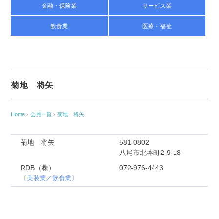
金融・保険業
サービス業
飲食業
医療・福祉
菊地 将矢
Home
›
会員一覧
›
菊地 将矢
菊地 将矢
581-0802
八尾市北本町2-9-18
RDB（株）
072-976-4443
〔美装業／飲食業〕