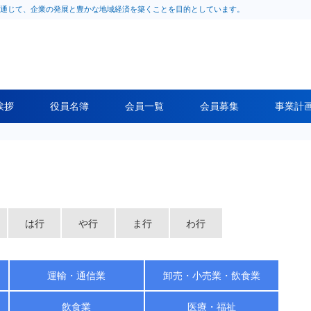
通じて、企業の発展と豊かな地域経済を築くことを目的としています。
挨拶
役員名簿
会員一覧
会員募集
事業計
は行
や行
ま行
わ行
運輸・通信業
卸売・小売業・飲食業
飲食業
医療・福祉