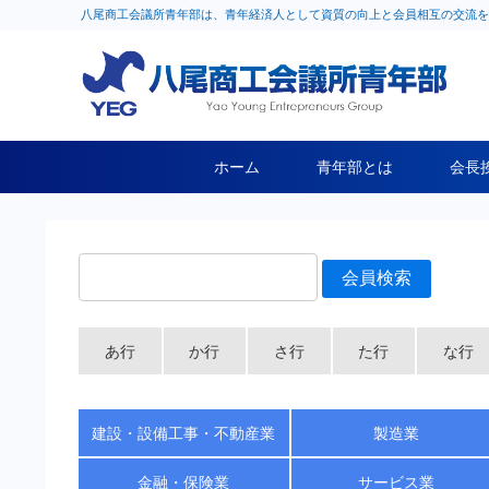
八尾商工会議所青年部は、青年経済人として資質の向上と会員相互の交流を
ホーム
青年部とは
会長
あ行
か行
さ行
た行
な行
建設・設備工事・不動産業
製造業
金融・保険業
サービス業