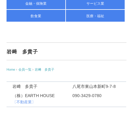
金融・保険業
サービス業
飲食業
医療・福祉
岩﨑 多貴子
Home
›
会員一覧
›
岩﨑 多貴子
岩﨑 多貴子
八尾市東山本新町9-7-8
（株）EARTH HOUSE
090-3429-0780
〔不動産業〕