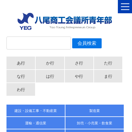
あ行
か行
さ行
た行
な行
は行
や行
ま行
わ行
建設・設備工事・不動産業
製造業
運輸・通信業
卸売・小売業・飲食業