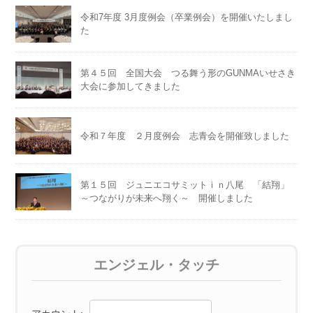
令和7年度 3月度例会（卒業例会）を開催いたしまし
た
第４５回 全国大会 つる舞う形のGUNMAいせさき
大会に参加してきました
令和７年度 ２月度例会 志青会を開催致しました
第１５回 ジュニエコサミットｉｎ八尾 「結翔」
～つながりが未来へ翔く～ 開催しました
エンジェル・タッチ