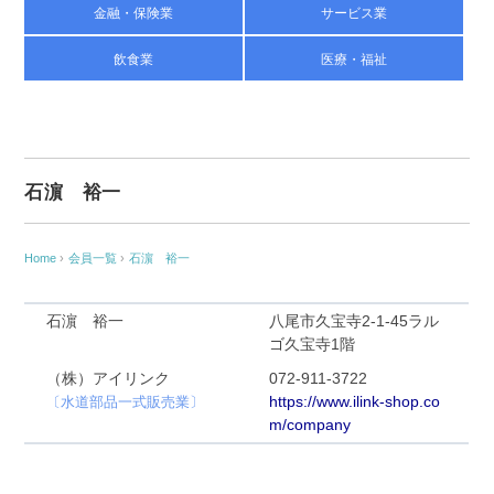
金融・保険業
サービス業
飲食業
医療・福祉
石濵 裕一
Home
›
会員一覧
›
石濵 裕一
石濵 裕一
八尾市久宝寺2-1-45ラル
ゴ久宝寺1階
（株）アイリンク
072-911-3722
https://www.ilink-shop.co
〔水道部品一式販売業〕
m/company