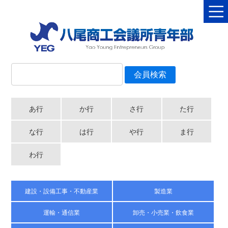
あ行
か行
さ行
た行
な行
は行
や行
ま行
わ行
建設・設備工事・不動産業
製造業
運輸・通信業
卸売・小売業・飲食業