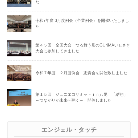
た
令和7年度 3月度例会（卒業例会）を開催いたしまし
た
第４５回 全国大会 つる舞う形のGUNMAいせさき
大会に参加してきました
令和７年度 ２月度例会 志青会を開催致しました
第１５回 ジュニエコサミットｉｎ八尾 「結翔」
～つながりが未来へ翔く～ 開催しました
エンジェル・タッチ