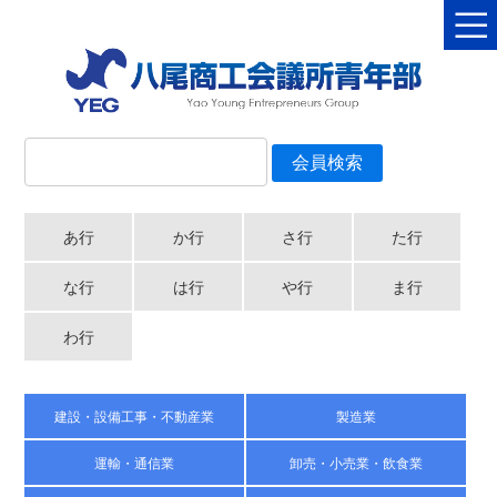
あ行
か行
さ行
た行
な行
は行
や行
ま行
わ行
建設・設備工事・不動産業
製造業
運輸・通信業
卸売・小売業・飲食業