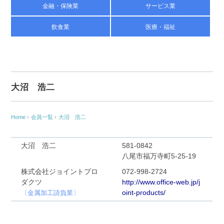
金融・保険業
サービス業
飲食業
医療・福祉
大沼 浩二
Home
›
会員一覧
›
大沼 浩二
大沼 浩二
581-0842
八尾市福万寺町5-25-19
株式会社ジョイントプロ
072-998-2724
ダクツ
http://www.office-web.jp/j
oint-products/
〔金属加工請負業〕