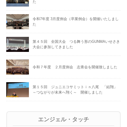
た
令和7年度 3月度例会（卒業例会）を開催いたしまし
た
第４５回 全国大会 つる舞う形のGUNMAいせさき
大会に参加してきました
令和７年度 ２月度例会 志青会を開催致しました
第１５回 ジュニエコサミットｉｎ八尾 「結翔」
～つながりが未来へ翔く～ 開催しました
エンジェル・タッチ