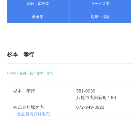
金融・保険業
サービス業
飲食業
医療・福祉
杉本 孝行
Home
›
会員一覧
›
杉本 孝行
杉本 孝行
581-0039
八尾市太田新町7-88
株式会社城之内
072-949-8923
〔食品包装資材販売〕