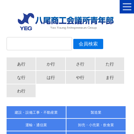
あ行
か行
さ行
た行
な行
は行
や行
ま行
わ行
建設・設備工事・不動産業
製造業
運輸・通信業
卸売・小売業・飲食業