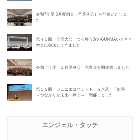
令和7年度 3月度例会（卒業例会）を開催いたしまし
た
第４５回 全国大会 つる舞う形のGUNMAいせさき
大会に参加してきました
令和７年度 ２月度例会 志青会を開催致しました
第１５回 ジュニエコサミットｉｎ八尾 「結翔」
～つながりが未来へ翔く～ 開催しました
エンジェル・タッチ