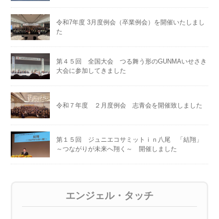
令和7年度 3月度例会（卒業例会）を開催いたしまし
た
第４５回 全国大会 つる舞う形のGUNMAいせさき
大会に参加してきました
令和７年度 ２月度例会 志青会を開催致しました
第１５回 ジュニエコサミットｉｎ八尾 「結翔」
～つながりが未来へ翔く～ 開催しました
エンジェル・タッチ