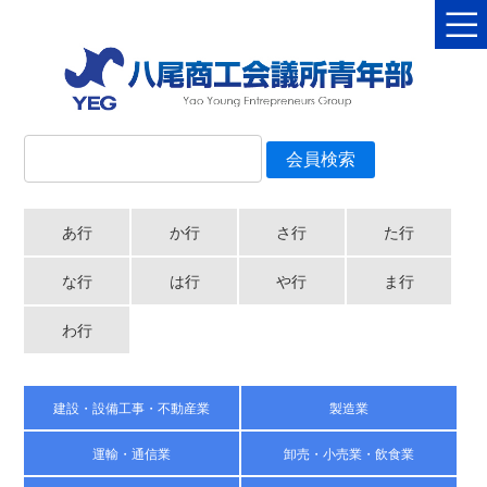
あ行
か行
さ行
た行
な行
は行
や行
ま行
わ行
建設・設備工事・不動産業
製造業
運輸・通信業
卸売・小売業・飲食業