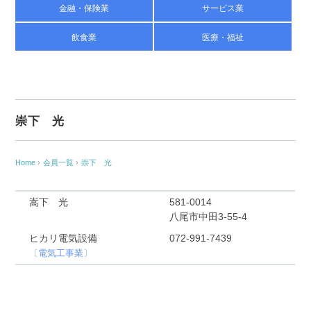
金融・保険業
サービス業
飲食業
医療・福祉
崇下 光
Home
›
会員一覧
›
崇下 光
嵩下 光
581-0014
八尾市中田3-55-4
ヒカリ電気設備
072-991-7439
〔電気工事業〕