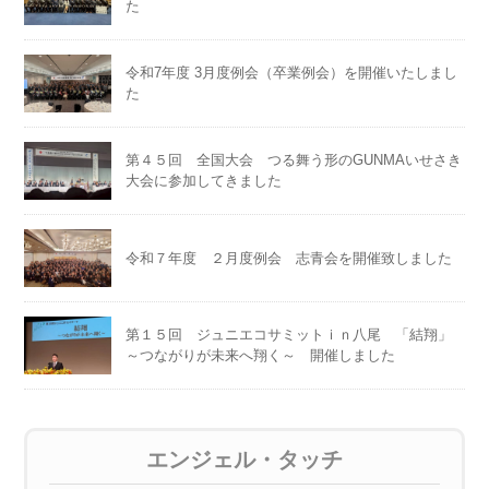
た
令和7年度 3月度例会（卒業例会）を開催いたしまし
た
第４５回 全国大会 つる舞う形のGUNMAいせさき
大会に参加してきました
令和７年度 ２月度例会 志青会を開催致しました
第１５回 ジュニエコサミットｉｎ八尾 「結翔」
～つながりが未来へ翔く～ 開催しました
エンジェル・タッチ