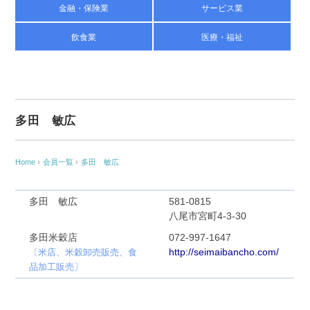
金融・保険業
サービス業
飲食業
医療・福祉
多田 敏広
Home
›
会員一覧
›
多田 敏広
多田 敏広
581-0815
八尾市宮町4-3-30
多田米穀店
072-997-1647
http://seimaibancho.com/
〔米店、米穀卸売販売、食
品加工販売〕