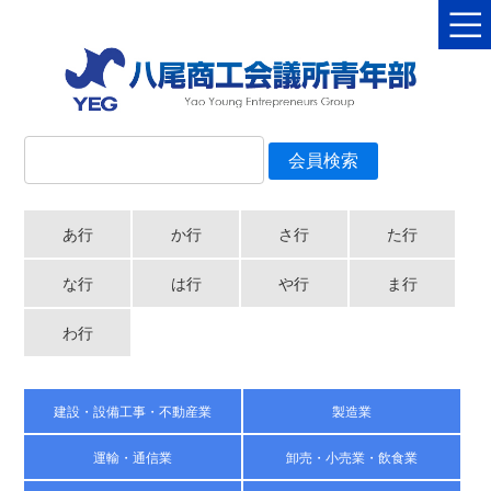
あ行
か行
さ行
た行
な行
は行
や行
ま行
わ行
建設・設備工事・不動産業
製造業
運輸・通信業
卸売・小売業・飲食業