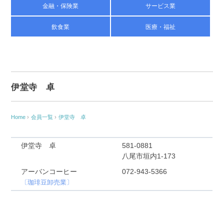
金融・保険業
サービス業
飲食業
医療・福祉
伊堂寺 卓
Home
›
会員一覧
›
伊堂寺 卓
伊堂寺 卓
581-0881
八尾市垣内1-173
アーバンコーヒー
072-943-5366
〔珈琲豆卸売業〕