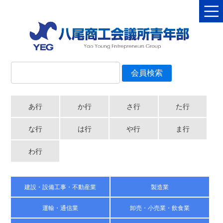
あ行
か行
さ行
た行
な行
は行
や行
ま行
わ行
建設・設備工事・不動産業
製造業
運輸・通信業
卸売・小売業・飲食業