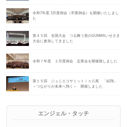
令和7年度 3月度例会（卒業例会）を開催いたしまし
た
第４５回 全国大会 つる舞う形のGUNMAいせさき
大会に参加してきました
令和７年度 ２月度例会 志青会を開催致しました
第１５回 ジュニエコサミットｉｎ八尾 「結翔」
～つながりが未来へ翔く～ 開催しました
エンジェル・タッチ