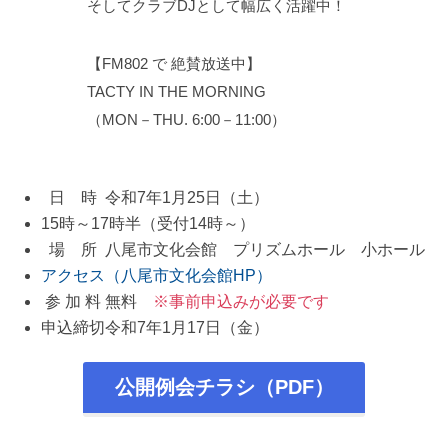
そしてクラブDJとして幅広く活躍中！
【FM802 で 絶賛放送中】
TACTY IN THE MORNING
（MON－THU. 6:00－11:00）
日 時
令和7年
1
月
25
日（土）
15時～17時半（受付14時～）
場 所
八尾市文化会館
プリズムホール 小ホール
アクセス（八尾市文化会館HP）
参 加 料
無料
※事前申込みが必要です
申込締切
令和7年1月17日（金）
公開例会チラシ（PDF）