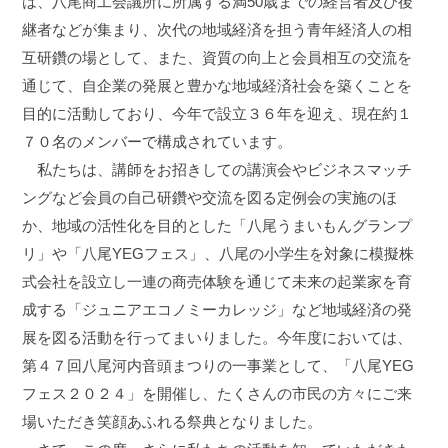
は、八尾商工会議所に所属する満50歳までの経営者及び後
継者などが集まり、次代の地域経済を担う青年経済人の相
互研鑽の場として、また、資質の向上と会員相互の交流を
通じて、自企業の発展と豊かな地域経済社会を築くことを
目的に活動しており、今年で設立３６年を迎え、現在約１
７０名のメンバーで構成されています。
私たちは、講師をお招きしての講演会やビジネスマッチ
ングなど会員の自己研鑽や交流を図る定例会の実施のほ
か、地域の活性化を目的とした「八尾うまいもんグランプ
リ」や「八尾YEGフェス」、八尾の小学生を対象に模擬株
式会社を設立し一連の商売体験を通じて未来の起業家を育
成する「ジュニアエコノミーカレッジ」など地域経済の発
展を図る活動を行ってまいりました。今年度においては、
第４７回八尾河内音頭まつりの一事業として、「八尾YEG
フェス２０２４」を開催し、たくさんの市民の方々にご来
場いただき笑顔あふれる祭典となりました。